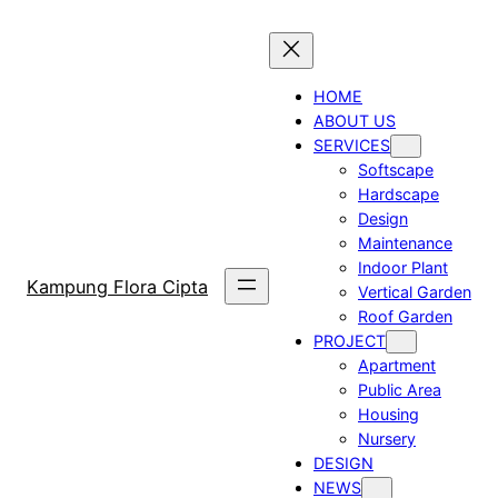
Skip
to
content
HOME
ABOUT US
SERVICES
Softscape
Hardscape
Design
Maintenance
Indoor Plant
Kampung Flora Cipta
Vertical Garden
Roof Garden
PROJECT
Apartment
Public Area
Housing
Nursery
DESIGN
NEWS