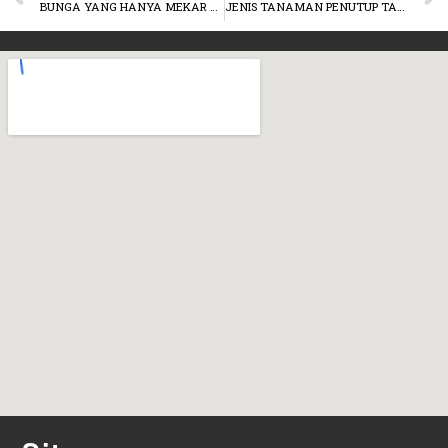
BUNGA YANG HANYA MEKAR SESAAT, BERIKUT PILIHANNYA!
JENIS TANAMAN PENUTUP TANAH YANG INDAH DAN CEPAT TUMBUH