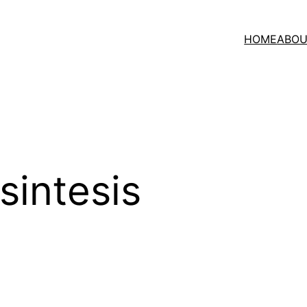
HOME
ABOU
osintesis