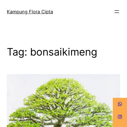
Kampung Flora Cipta
Tag:
bonsaikimeng