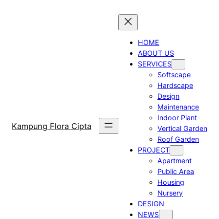
Skip
to
content
HOME
ABOUT US
SERVICES
Softscape
Hardscape
Design
Maintenance
Indoor Plant
Kampung Flora Cipta
Vertical Garden
Roof Garden
PROJECT
Apartment
Public Area
Housing
Nursery
DESIGN
NEWS