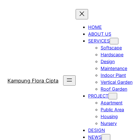
Skip
to
content
HOME
ABOUT US
SERVICES
Softscape
Hardscape
Design
Maintenance
Indoor Plant
Kampung Flora Cipta
Vertical Garden
Roof Garden
PROJECT
Apartment
Public Area
Housing
Nursery
DESIGN
NEWS