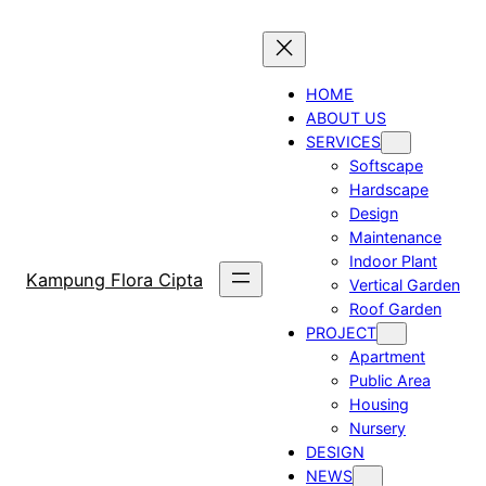
Skip
to
content
HOME
ABOUT US
SERVICES
Softscape
Hardscape
Design
Maintenance
Indoor Plant
Kampung Flora Cipta
Vertical Garden
Roof Garden
PROJECT
Apartment
Public Area
Housing
Nursery
DESIGN
NEWS