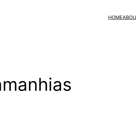
HOME
ABOU
amanhias