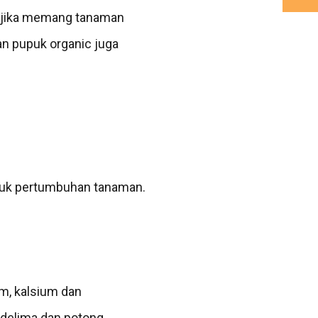
 jika memang tanaman
an pupuk organic juga
ntuk pertumbuhan tanaman.
um, kalsium dan
delima dan potong