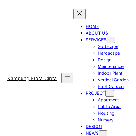
Skip
to
content
HOME
ABOUT US
SERVICES
Softscape
Hardscape
Design
Maintenance
Indoor Plant
Kampung Flora Cipta
Vertical Garden
Roof Garden
PROJECT
Apartment
Public Area
Housing
Nursery
DESIGN
NEWS