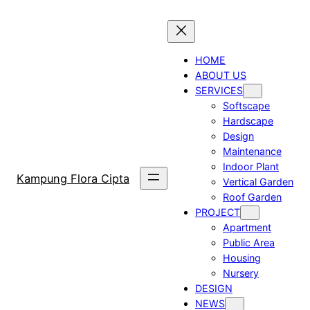
Skip
to
content
HOME
ABOUT US
SERVICES
Softscape
Hardscape
Design
Maintenance
Indoor Plant
Kampung Flora Cipta
Vertical Garden
Roof Garden
PROJECT
Apartment
Public Area
Housing
Nursery
DESIGN
NEWS