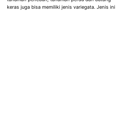
keras juga bisa memiliki jenis variegata. Jenis ini
memiliki bentuk daun yang super unik. Warna
bercak putih pada daun biasanya ini menandakan
bahwa jenis tanaman tersebut variegate. Selain itu,
warna hijau dan kekuningan ataupun merah dan
putih…
December 7, 2020